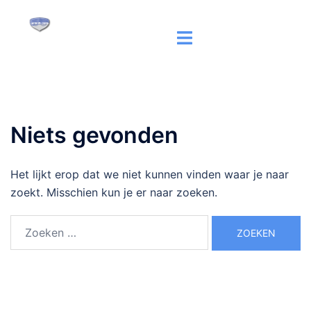
Ga
naar
Toggle
de
menu
inhoud
Niets gevonden
Het lijkt erop dat we niet kunnen vinden waar je naar
zoekt. Misschien kun je er naar zoeken.
Zoeken
naar: