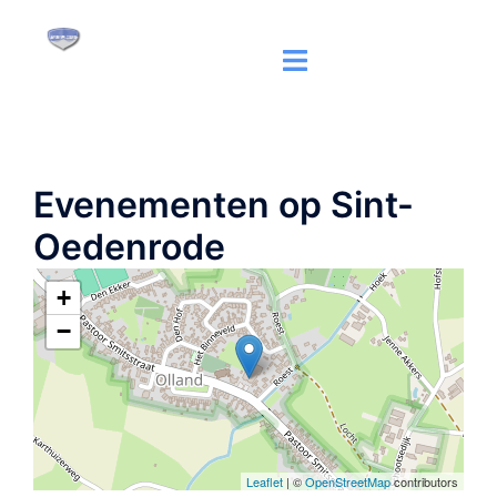
Ga
naar
Toggle
de
menu
inhoud
Evenementen op
Sint-
Oedenrode
+
−
Leaflet
| ©
OpenStreetMap
contributors