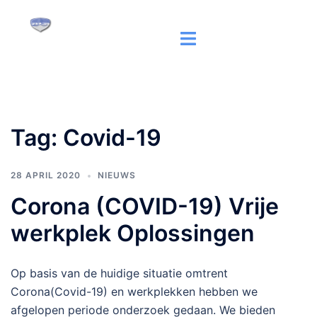
Ga
naar
Toggle
de
menu
inhoud
Tag:
Covid-19
28 APRIL 2020
NIEUWS
Corona (COVID-19) Vrije
werkplek Oplossingen
Op basis van de huidige situatie omtrent
Corona(Covid-19) en werkplekken hebben we
afgelopen periode onderzoek gedaan. We bieden